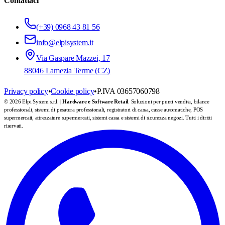
Contattaci
(+39) 0968 43 81 56
info@elpisystem.it
Via Gaspare Mazzei, 17
88046 Lamezia Terme (CZ)
Privacy policy
•
Cookie policy
•
P.IVA 03657060798
© 2026 Elpi System s.r.l. |
Hardware e Software Retail
. Soluzioni per punti vendita, bilance
professionali, sistemi di pesatura professionali, registratori di cassa, casse automatiche, POS
supermercati, attrezzature supermercati, sistemi cassa e sistemi di sicurezza negozi. Tutti i diritti
riservati.