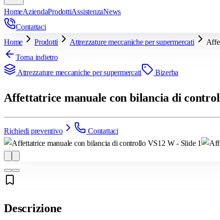
Home
Azienda
Prodotti
Assistenza
News
Contattaci
Home
Prodotti
Attrezzature meccaniche per supermercati
Affe
Torna indietro
Attrezzature meccaniche per supermercati
Bizerba
Affettatrice manuale con bilancia di contr
Richiedi preventivo
Contattaci
Descrizione