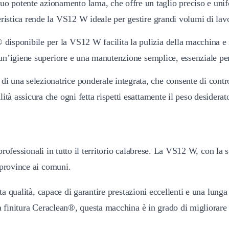
uo potente azionamento lama, che offre un taglio preciso e uni
eristica rende la VS12 W ideale per gestire grandi volumi di lav
 disponibile per la VS12 W facilita la pulizia della macchina e 
un’igiene superiore e una manutenzione semplice, essenziale per r
 una selezionatrice ponderale integrata, che consente di control
tà assicura che ogni fetta rispetti esattamente il peso desiderat
 professionali in tutto il territorio calabrese. La VS12 W, con la
 province ai comuni.
alta qualità, capace di garantire prestazioni eccellenti e una lun
a finitura Ceraclean®, questa macchina è in grado di migliorare s