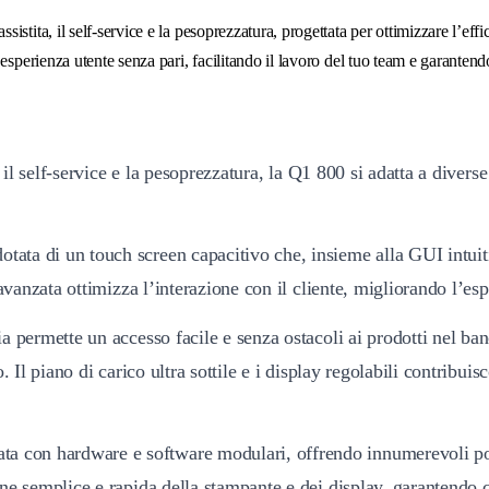
sistita, il self-service e la pesoprezzatura, progettata per ottimizzare l’effi
sperienza utente senza pari, facilitando il lavoro del tuo team e garantendo 
, il self-service e la pesoprezzatura, la Q1 800 si adatta a divers
tata di un touch screen capacitivo che, insieme alla GUI intuiti
avanzata ottimizza l’interazione con il cliente, migliorando l’e
ia permette un accesso facile e senza ostacoli ai prodotti nel ban
 Il piano di carico ultra sottile e i display regolabili contribui
a con hardware e software modulari, offrendo innumerevoli possi
ne semplice e rapida della stampante e dei display, garantendo c