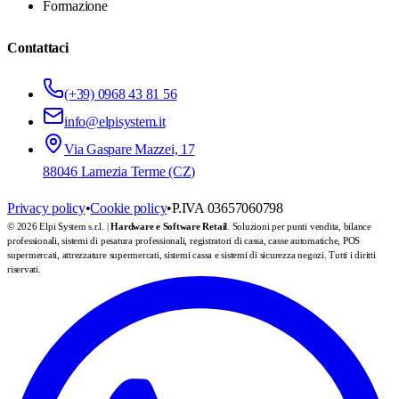
Formazione
Contattaci
(+39) 0968 43 81 56
info@elpisystem.it
Via Gaspare Mazzei, 17
88046 Lamezia Terme (CZ)
Privacy policy
•
Cookie policy
•
P.IVA 03657060798
© 2026 Elpi System s.r.l. |
Hardware e Software Retail
. Soluzioni per punti vendita, bilance
professionali, sistemi di pesatura professionali, registratori di cassa, casse automatiche, POS
supermercati, attrezzature supermercati, sistemi cassa e sistemi di sicurezza negozi. Tutti i diritti
riservati.