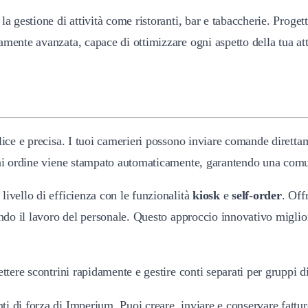
la gestione di attività come ristoranti, bar e tabaccherie. Proget
amente avanzata, capace di ottimizzare ogni aspetto della tua att
lice e precisa. I tuoi camerieri possono inviare comande direttam
Ogni ordine viene stampato automaticamente, garantendo una comu
o livello di efficienza con le funzionalità
kiosk
e
self-order
. Off
ando il lavoro del personale. Questo approccio innovativo miglior
ttere scontrini rapidamente e gestire conti separati per gruppi d
i di forza di Imperium. Puoi creare, inviare e conservare fattur