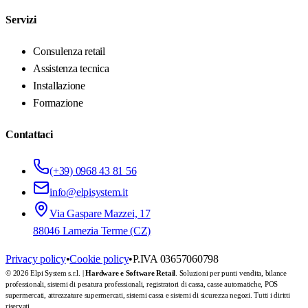
Servizi
Consulenza retail
Assistenza tecnica
Installazione
Formazione
Contattaci
(+39) 0968 43 81 56
info@elpisystem.it
Via Gaspare Mazzei, 17
88046 Lamezia Terme (CZ)
Privacy policy
•
Cookie policy
•
P.IVA 03657060798
© 2026 Elpi System s.r.l. |
Hardware e Software Retail
. Soluzioni per punti vendita, bilance
professionali, sistemi di pesatura professionali, registratori di cassa, casse automatiche, POS
supermercati, attrezzature supermercati, sistemi cassa e sistemi di sicurezza negozi. Tutti i diritti
riservati.