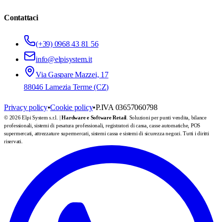
Contattaci
(+39) 0968 43 81 56
info@elpisystem.it
Via Gaspare Mazzei, 17
88046 Lamezia Terme (CZ)
Privacy policy
•
Cookie policy
•
P.IVA 03657060798
© 2026 Elpi System s.r.l. |
Hardware e Software Retail
. Soluzioni per punti vendita, bilance
professionali, sistemi di pesatura professionali, registratori di cassa, casse automatiche, POS
supermercati, attrezzature supermercati, sistemi cassa e sistemi di sicurezza negozi. Tutti i diritti
riservati.