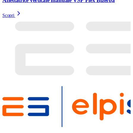
Affettatrice verticale manuale VSP Flex Bizerba
Scopri