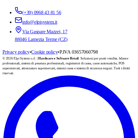
(+39) 0968 43 81 56
info@elpisystem.it
Via Gaspare Mazzei, 17
88046 Lamezia Terme (CZ)
Privacy policy
•
Cookie policy
•
P.IVA 03657060798
© 2026 Elpi System s.r.l. |
Hardware e Software Retail
. Soluzioni per punti vendita, bilance
professionali, sistemi di pesatura professionali, registratori di cassa, casse automatiche, POS
supermercati, attrezzature supermercati, sistemi cassa e sistemi di sicurezza negozi. Tutti i diritti
riservati.